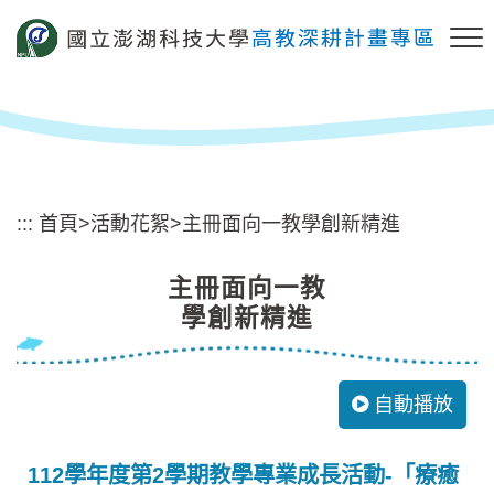
跳
到
主
要
內
容
區
塊
:::
首頁
>
活動花絮
>
主冊面向一教學創新精進
主冊面向一教
學創新精進
自動播放
112學年度第2學期教學專業成長活動-「療癒