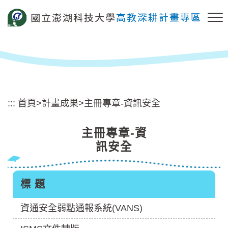
跳
到
主
要
內
容
區
塊
:::
首頁
>
計畫成果
>
主冊專章-資訊安全
主冊專章-資
訊安全
標 題
資通安全弱點通報系統(VANS)