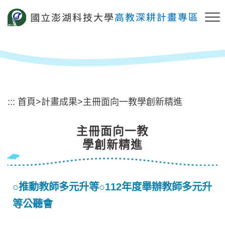
跳
到
主
要
內
容
區
塊
:::
首頁
>
計畫成果
>
主冊面向一教學創新精進
主冊面向一教
學創新精進
○推動教師多元升等○112年度舉辦教師多元升
等公聽會