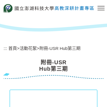
跳
到
主
要
內
容
區
塊
:::
首頁
>
活動花絮
>
附冊-USR Hub第三期
附冊-USR
Hub第三期