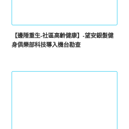
【邊陲重生-社區高齡健康】-望安銀髮健
身俱樂部科技導入機台勘查