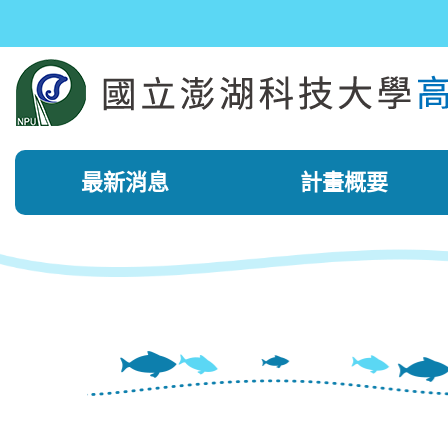
跳
到
主
要
內
容
區
塊
最新消息
計畫概要