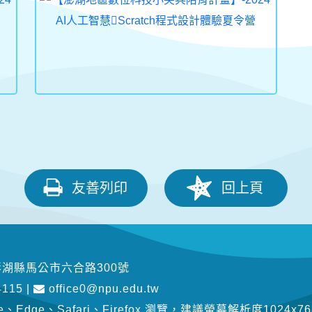
友善列印
回上頁
1澎湖縣馬公市六合路300號
4115
|
office0@npu.edu.tw
Edge、Safari、Firefox 瀏覽
，
建議螢幕解析度1024x76