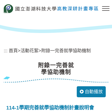
跳
到
主
要
內
容
區
塊
:::
首頁
>
活動花絮
>
附錄一完善就學協助機制
附錄一完善就
學協助機制
自動播放
114-1學期完善就學協助機制計畫說明會